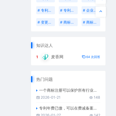
# 专利申报
# 专利申请委托书
# 企业年报
# 变更申请
# 商标使用证据
# 商标变更
知识达人
麦香网
1
64 次回答
热门问题
一个商标注册可以保护所有行业吗？
2026-01-21
148
专利年费已缴，可以在费减备案后申请多缴退款吗
2026-01-27
142