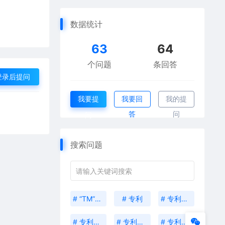
数据统计
63
64
个问题
条回答
登录后提问
我要提
我要回
我的提
答
问
问
搜索问题
# “TM”和“R”有什么区别？
# 专利
# 专利优先权
# 专利变更
# 专利年费
# 专利授权流程