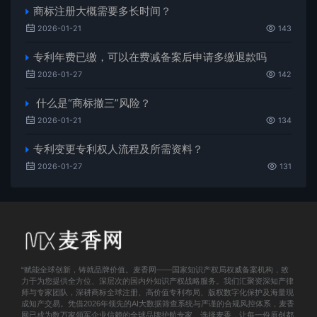
商标注册大概需要多长时间？
2026-01-21
143
专利年费已缴，可以在费减备案后申请多缴退款吗
2026-01-27
142
什么是“商标撤三”风险？
2026-01-21
134
专利变更专利权人流程及所需资料？
2026-01-27
131
“赋能全球创新，铸就品牌价值。麦香网——国家知识产权局权威备案机构，致
力于为您提供全方位、深层次的国内外知识产权战略服务。我们汇聚资深知产律
师与专家团队，深耕商标全球注册、高价值专利布局、版权数字化保护及海量现
成知产交易。凭借2026年领先的AI大数据筛查系统与严谨的合规风控体系，麦香
网已成为数万家领军企业信赖的全球品牌护航专家。选择麦香，让每一份原创都