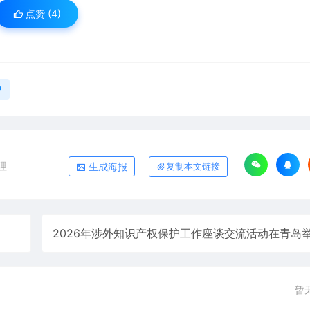
点赞 (
4
)
护
理
生成海报
复制本文链接
暂