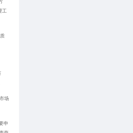
方
理工
查质
万
。
乱市场
要申
责商