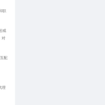
和职
惩戒
，对
相互配
代理