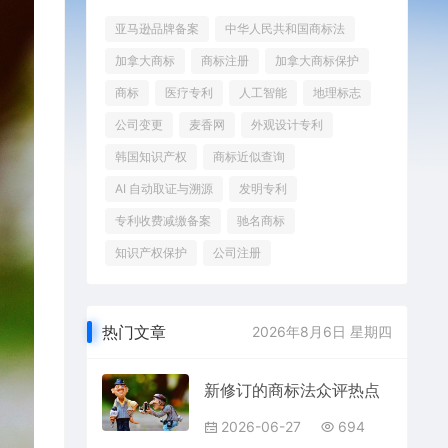
亚马逊品牌备案
中华人民共和国商标法
加拿大商标
商标注册
加拿大商标保护
商标
医疗专利
人工智能
地理标志
公司变更
麦香网
外观设计专利
韩国知识产权
商标近似查询
AI 自动取证与溯源
发明专利
专利收费减缴备案
驰名商标
知识产权保护
公司注册
热门文章
2026年8月6日 星期四
新修订的商标法众评热点
2026-06-27
694