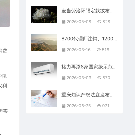
麦当劳洛阳限定款绒布包被指抄袭，文创设计如何把关？
2026-05-08
828
8700代理师注销、1200家代理机构注销，2026知识产权代理新机遇
2026-03-16
518
消费
格力再添8家国家级示范企业，专利申请累计超13万件
学院
2026-03-03
870
权利
重庆知识产权法庭发布知产保护状况白皮书
2026-06-25
921
但实