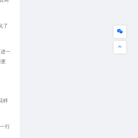
化了
应进一
源更
花样
这一行