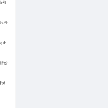
所熟
在境外
防止
品牌价
通过