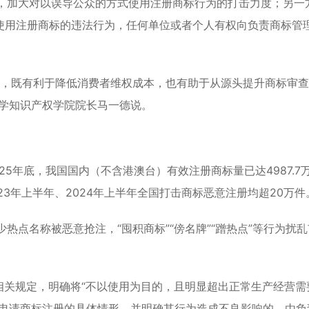
，加大对以误导公众的方式使用
注册商标
行为的打击力度；另一
使用注册商标的违法行为，任何单位或者个人有权向负责商标管
合，既有利于降低消费者维权成本，也有助于从源头提升商标审
大学知识产权学院院长马一德说。
25年底，我国国内（不含港澳台）有效
注册商标
量已达4987.7
3年上半年、2024年上半年全国打击商标恶意注册均超20万件
热点名称被恶意抢注，“囤积商标”“傍名牌”“蹭热点”等行为扰
相关规定，明确将“不以使用为目的，且明显超出正常生产经营需
意申请商标注册的具体情形，并明确其行为造成不良影响的，由负