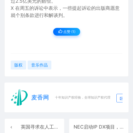
过2.5亿美元的赔偿。
X 在周五的诉讼中表示，一些提起诉讼的出版商愿意
就个别条款进行和解谈判。
点赞 (
1
)
版权
音乐作品
麦香网
生成
十年知识产权经验，全球知识产权代理
英国寻求在人工智能与创作者之间的版权之争中“重启”
NEC启动IP DX项目，旨在支持知识产权运营的精简和发展