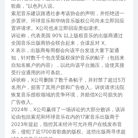
歌曲，”以色列人说。
索尼音乐建议路透社参考该协会的声明，并拒绝进一
步置评。环球音乐和华纳音乐
版权
公司尚未立即回应
置评请求。X公司也未立即回应类似请求。
诉讼称，代表美国 90% 以上版权音乐的出版商通过
全国音乐出版商协会联合起来，合谋反对 X。
X 表示，出版商每周都会向该平台发送大量下架通
知，针对数千个包含受版权保护音乐的帖子（包括来
自知名账户的内容），以此向该平台施压，迫使其接
受行业通用的许可条款。
诉状称，X公司删除了数千条帖子，并封禁了超过5万
名用户，损害了其用户群和广告收入。诉状请求法院
恢复音乐授权领域的竞争环境，并赔偿X公司损失的
广告收入。
2024年，X公司
赢得了一场诉讼的大部分败诉
，该诉
讼由包括索尼和环球音乐在内的17家音乐出版商于
2023年提起，指控其未经许可允许用户在线发布音
乐，侵犯了近1700首歌曲的版权。这些出版商寻求超