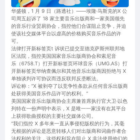
华盛顿，1 月 9 日（路透社）——
埃隆·马斯克的
X 公
司周五起诉了 18 家主要音乐出版商和一家美国领先
的音乐行业贸易协会，指控他们合谋阻止竞争，并迫
使该社交媒体平台以虚高的价格购买
音乐作品
的许
可。
法律
打开新标签页
t 诉状已提交至德克萨斯州联邦地
区法院，指控美国国家音乐出版商协会和索尼音
乐
（6758.T）
打开新标签页
环球音乐
（UMG.AS）
打
开新标签页
华纳查佩尔和其他音乐出版商因拒绝与 X
单独谈判许可协议而违反联邦反垄断法。
诉讼称：“X 被剥夺了以竞争性条款从任何音乐出版商
处获得美国
音乐作品
许可的权利。”
美国国家音乐出版商协会主席兼首席执行官大卫·以色
列特在一份声明中表示，X 是唯一一家没有在其平台
上获得歌曲授权的主要社交媒体公司。
“我们指控 X 多年来一直从事侵犯
版权
的行为，其毫
无根据的诉讼是恶意转移人们对出版商和词曲作者合
法权利的关注，这些权利旨在阻止 X 非法使用他们的